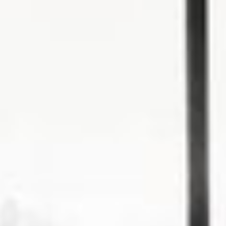
Laminat
Der Fußboden für alle Fälle
Ihr Bodenbelag soll zeitgemäß und belastbar sein? Mit
Klick-Laminat bringen Sie alle Ansprüche unter einen
Hut: Der Boden ist pflegeleicht und lässt sich
beruhigend leicht verlegen. Das Leben ist schon
aufregend genug.
Laminatboden ist aufgrund seiner Robustheit und
seiner zahlreichen Einsatzmöglichkeiten beliebt.