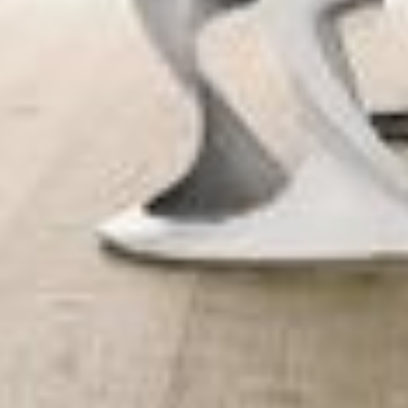
In der Natur zuhause. Für Ihr Zuhause.
Sorgfältig verlesen und verarbeitet bildet er die
Grundlage für einen ökologisch, baubiologisch und
ergonomisch hochwertigen Belag. Korkboden ist
fußwarm und isoliert. Er dämpft den Schall und
entlastet Wirbelsäule und Gelenke. Und dabei ist Ihr
neuer Korkboden pflegeleicht - und die Einladung zum
Barfußlaufen!